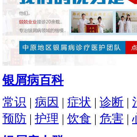
银屑病百科
常识
|
病因
|
症状
|
诊断
|
预防
|
护理
|
饮食
|
危害
|