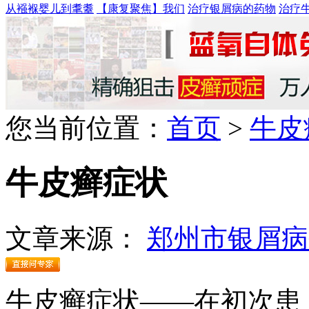
从襁褓婴儿到耄耋
【康复聚焦】我们
治疗银屑病的药物
治疗
您当前位置：
首页
>
牛皮
牛皮癣症状
文章来源：
郑州市银屑病
牛皮癣症状——在初次患