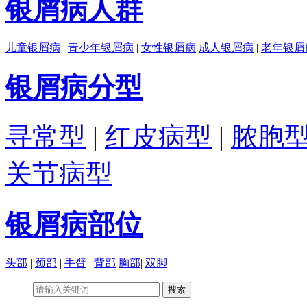
银屑病人群
儿童银屑病
|
青少年银屑病
|
女性银屑病
成人银屑病
|
老年银屑
银屑病分型
寻常型
|
红皮病型
|
脓胞
关节病型
银屑病部位
头部
|
颈部
|
手臂
|
背部
胸部
|
双脚