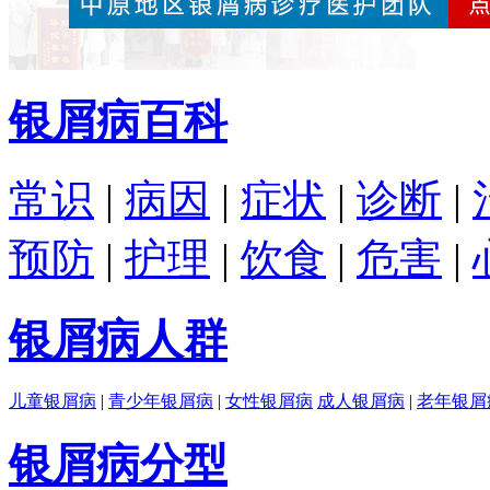
银屑病百科
常识
|
病因
|
症状
|
诊断
|
预防
|
护理
|
饮食
|
危害
|
银屑病人群
儿童银屑病
|
青少年银屑病
|
女性银屑病
成人银屑病
|
老年银屑
银屑病分型