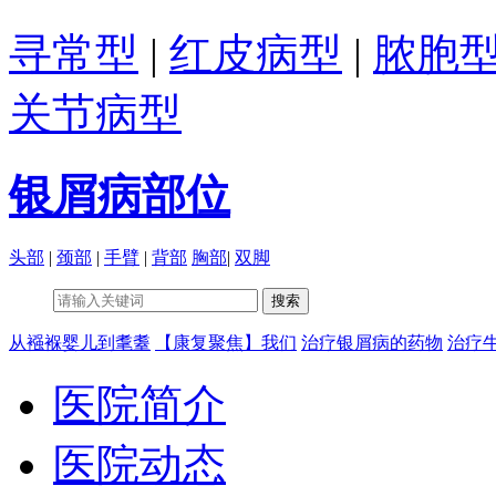
寻常型
|
红皮病型
|
脓胞
关节病型
银屑病部位
头部
|
颈部
|
手臂
|
背部
胸部
|
双脚
从襁褓婴儿到耄耋
【康复聚焦】我们
治疗银屑病的药物
治疗
医院简介
医院动态