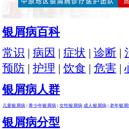
银屑病百科
常识
|
病因
|
症状
|
诊断
|
预防
|
护理
|
饮食
|
危害
|
银屑病人群
儿童银屑病
|
青少年银屑病
|
女性银屑病
成人银屑病
|
老年银屑
银屑病分型