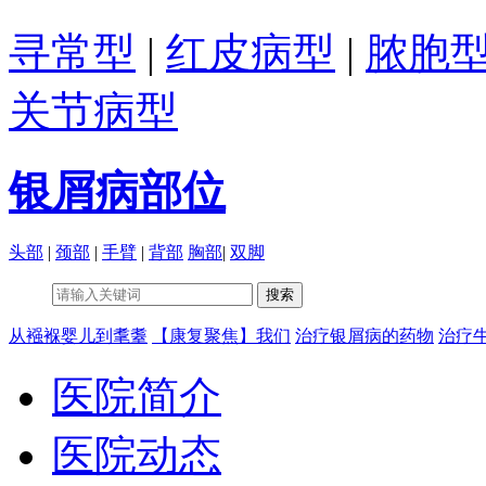
寻常型
|
红皮病型
|
脓胞
关节病型
银屑病部位
头部
|
颈部
|
手臂
|
背部
胸部
|
双脚
从襁褓婴儿到耄耋
【康复聚焦】我们
治疗银屑病的药物
治疗
医院简介
医院动态