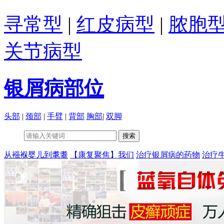
寻常型
|
红皮病型
|
脓胞
关节病型
银屑病部位
头部
|
颈部
|
手臂
|
背部
胸部
|
双脚
从襁褓婴儿到耄耋
【康复聚焦】我们
治疗银屑病的药物
治疗