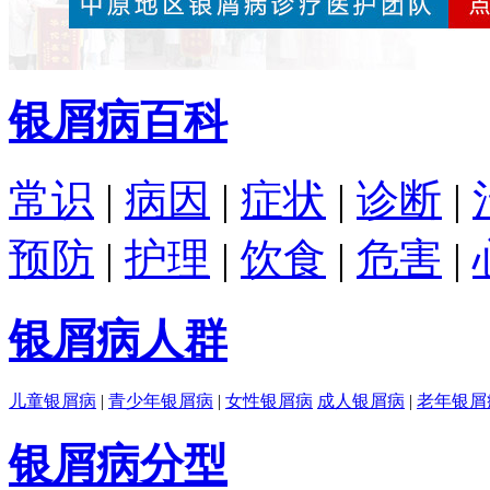
银屑病百科
常识
|
病因
|
症状
|
诊断
|
预防
|
护理
|
饮食
|
危害
|
银屑病人群
儿童银屑病
|
青少年银屑病
|
女性银屑病
成人银屑病
|
老年银屑
银屑病分型