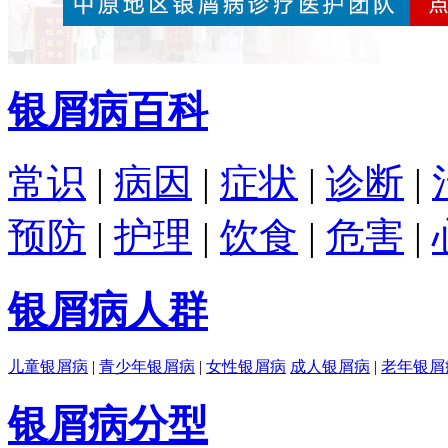
银屑病百科
常识
|
病因
|
症状
|
诊断
|
预防
|
护理
|
饮食
|
危害
|
银屑病人群
儿童银屑病
|
青少年银屑病
|
女性银屑病
成人银屑病
|
老年银屑
银屑病分型