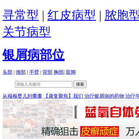
寻常型
|
红皮病型
|
脓胞
关节病型
银屑病部位
头部
|
颈部
|
手臂
|
背部
胸部
|
双脚
从襁褓婴儿到耄耋
【康复聚焦】我们
治疗银屑病的药物
治疗