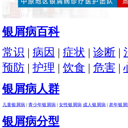
银屑病百科
常识
|
病因
|
症状
|
诊断
|
预防
|
护理
|
饮食
|
危害
|
银屑病人群
儿童银屑病
|
青少年银屑病
|
女性银屑病
成人银屑病
|
老年银屑
银屑病分型