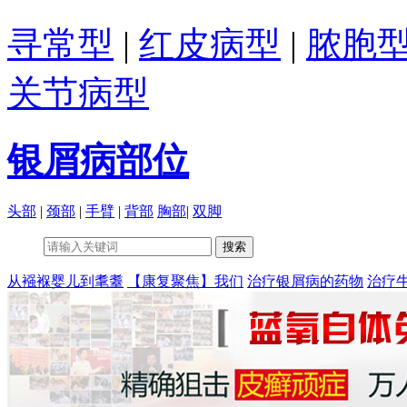
寻常型
|
红皮病型
|
脓胞
关节病型
银屑病部位
头部
|
颈部
|
手臂
|
背部
胸部
|
双脚
从襁褓婴儿到耄耋
【康复聚焦】我们
治疗银屑病的药物
治疗