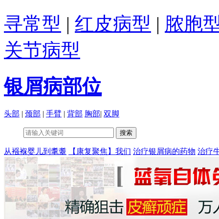
寻常型
|
红皮病型
|
脓胞
关节病型
银屑病部位
头部
|
颈部
|
手臂
|
背部
胸部
|
双脚
从襁褓婴儿到耄耋
【康复聚焦】我们
治疗银屑病的药物
治疗