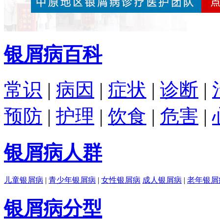
银屑病百科
常识
|
病因
|
症状
|
诊断
|
预防
|
护理
|
饮食
|
危害
|
银屑病人群
儿童银屑病
|
青少年银屑病
|
女性银屑病
成人银屑病
|
老年银屑
银屑病分型