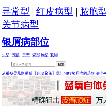
寻常型
|
红皮病型
|
脓胞
关节病型
银屑病部位
头部
|
颈部
|
手臂
|
背部
胸部
|
双脚
从襁褓婴儿到耄耋
【康复聚焦】我们
治疗银屑病的药物
治疗