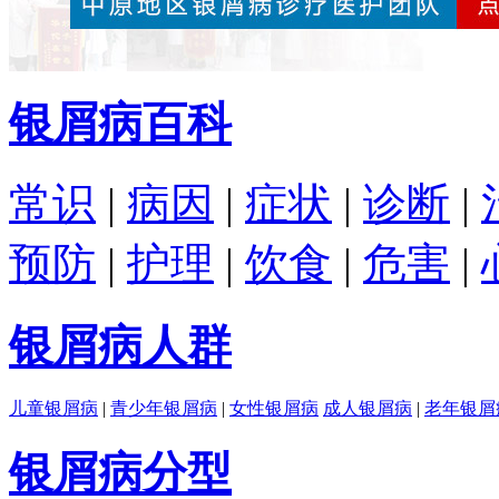
银屑病百科
常识
|
病因
|
症状
|
诊断
|
预防
|
护理
|
饮食
|
危害
|
银屑病人群
儿童银屑病
|
青少年银屑病
|
女性银屑病
成人银屑病
|
老年银屑
银屑病分型