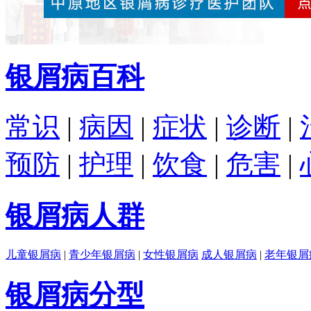
银屑病百科
常识
|
病因
|
症状
|
诊断
|
预防
|
护理
|
饮食
|
危害
|
银屑病人群
儿童银屑病
|
青少年银屑病
|
女性银屑病
成人银屑病
|
老年银屑
银屑病分型