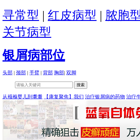
寻常型
|
红皮病型
|
脓胞
关节病型
银屑病部位
头部
|
颈部
|
手臂
|
背部
胸部
|
双脚
从襁褓婴儿到耄耋
【康复聚焦】我们
治疗银屑病的药物
治疗