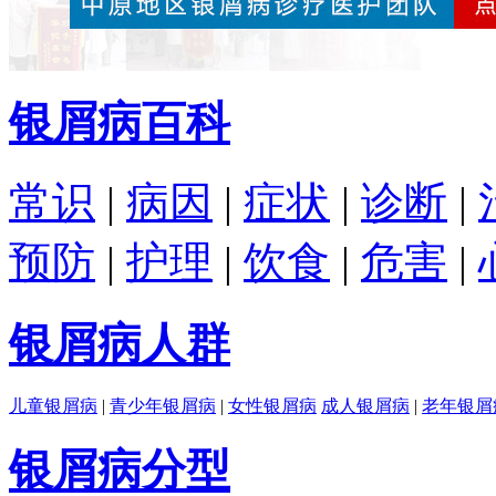
银屑病百科
常识
|
病因
|
症状
|
诊断
|
预防
|
护理
|
饮食
|
危害
|
银屑病人群
儿童银屑病
|
青少年银屑病
|
女性银屑病
成人银屑病
|
老年银屑
银屑病分型