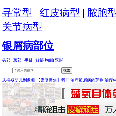
寻常型
|
红皮病型
|
脓胞
关节病型
银屑病部位
头部
|
颈部
|
手臂
|
背部
胸部
|
双脚
从襁褓婴儿到耄耋
【康复聚焦】我们
治疗银屑病的药物
治疗