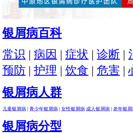
银屑病百科
常识
|
病因
|
症状
|
诊断
|
预防
|
护理
|
饮食
|
危害
|
银屑病人群
儿童银屑病
|
青少年银屑病
|
女性银屑病
成人银屑病
|
老年银屑
银屑病分型