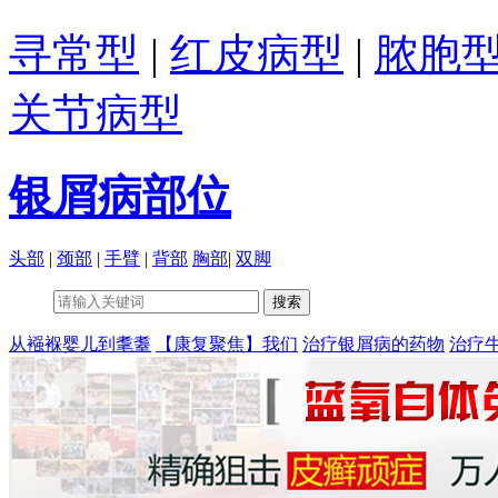
寻常型
|
红皮病型
|
脓胞
关节病型
银屑病部位
头部
|
颈部
|
手臂
|
背部
胸部
|
双脚
从襁褓婴儿到耄耋
【康复聚焦】我们
治疗银屑病的药物
治疗