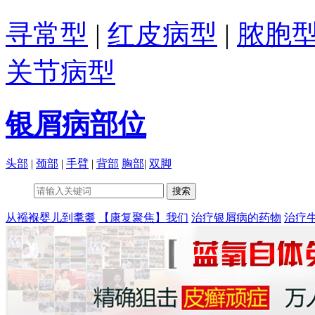
寻常型
|
红皮病型
|
脓胞
关节病型
银屑病部位
头部
|
颈部
|
手臂
|
背部
胸部
|
双脚
从襁褓婴儿到耄耋
【康复聚焦】我们
治疗银屑病的药物
治疗