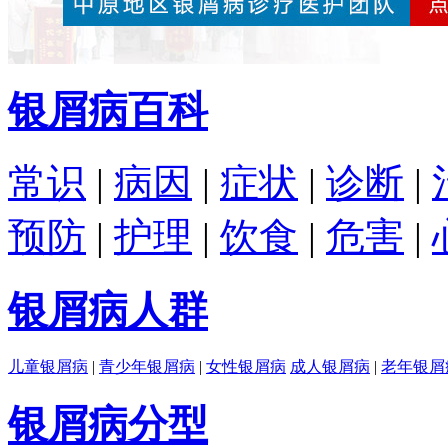
银屑病百科
常识
|
病因
|
症状
|
诊断
|
预防
|
护理
|
饮食
|
危害
|
银屑病人群
儿童银屑病
|
青少年银屑病
|
女性银屑病
成人银屑病
|
老年银屑
银屑病分型