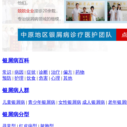
银屑病百科
常识
|
病因
|
症状
|
诊断
|
治疗
|
偏方
|
药物
预防
|
护理
|
饮食
|
危害
|
心理
|
其他
银屑病人群
儿童银屑病
|
青少年银屑病
|
女性银屑病
成人银屑病
|
老年银屑
银屑病分型
寻常型
|
红皮病型
|
脓胞型