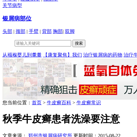
关节病型
银屑病部位
头部
|
颈部
|
手臂
|
背部
胸部
|
双脚
从襁褓婴儿到耄耋
【康复聚焦】我们
治疗银屑病的药物
治疗
您当前位置：
首页
>
牛皮癣百科
>
牛皮癣常识
秋季牛皮癣患者洗澡要注意
文章来源：
郑州市银屑病研究所
更新时间：2015-08-22