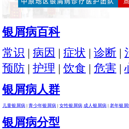
银屑病百科
常识
|
病因
|
症状
|
诊断
|
预防
|
护理
|
饮食
|
危害
|
银屑病人群
儿童银屑病
|
青少年银屑病
|
女性银屑病
成人银屑病
|
老年银屑
银屑病分型