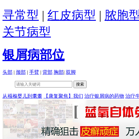
寻常型
|
红皮病型
|
脓胞
关节病型
银屑病部位
头部
|
颈部
|
手臂
|
背部
胸部
|
双脚
从襁褓婴儿到耄耋
【康复聚焦】我们
治疗银屑病的药物
治疗