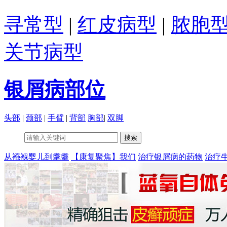
寻常型
|
红皮病型
|
脓胞
关节病型
银屑病部位
头部
|
颈部
|
手臂
|
背部
胸部
|
双脚
从襁褓婴儿到耄耋
【康复聚焦】我们
治疗银屑病的药物
治疗