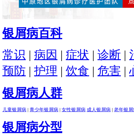
银屑病百科
常识
|
病因
|
症状
|
诊断
|
预防
|
护理
|
饮食
|
危害
|
银屑病人群
儿童银屑病
|
青少年银屑病
|
女性银屑病
成人银屑病
|
老年银屑
银屑病分型