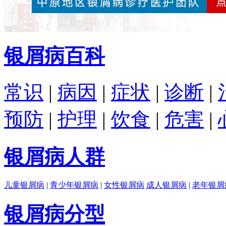
银屑病百科
常识
|
病因
|
症状
|
诊断
|
预防
|
护理
|
饮食
|
危害
|
银屑病人群
儿童银屑病
|
青少年银屑病
|
女性银屑病
成人银屑病
|
老年银屑
银屑病分型