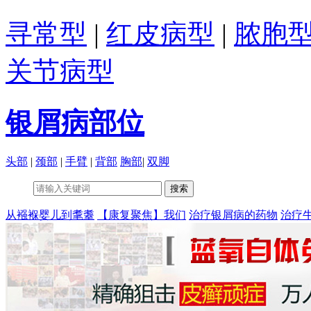
寻常型
|
红皮病型
|
脓胞
关节病型
银屑病部位
头部
|
颈部
|
手臂
|
背部
胸部
|
双脚
从襁褓婴儿到耄耋
【康复聚焦】我们
治疗银屑病的药物
治疗