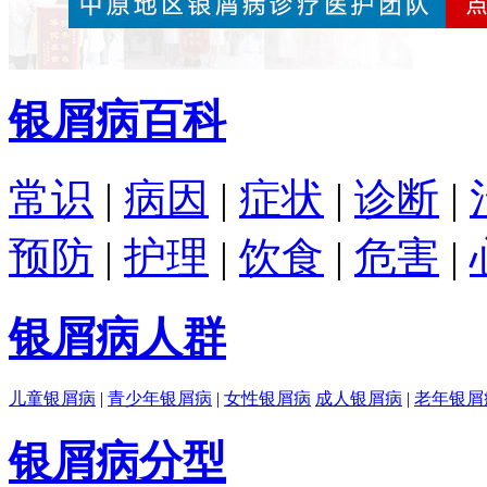
银屑病百科
常识
|
病因
|
症状
|
诊断
|
预防
|
护理
|
饮食
|
危害
|
银屑病人群
儿童银屑病
|
青少年银屑病
|
女性银屑病
成人银屑病
|
老年银屑
银屑病分型