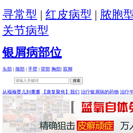
寻常型
|
红皮病型
|
脓胞
关节病型
银屑病部位
头部
|
颈部
|
手臂
|
背部
胸部
|
双脚
从襁褓婴儿到耄耋
【康复聚焦】我们
治疗银屑病的药物
治疗