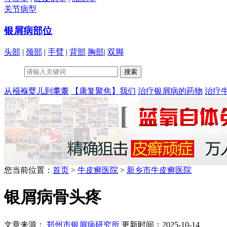
关节病型
银屑病部位
头部
|
颈部
|
手臂
|
背部
胸部
|
双脚
从襁褓婴儿到耄耋
【康复聚焦】我们
治疗银屑病的药物
治疗
您当前位置：
首页
>
牛皮癣医院
>
新乡市牛皮癣医院
银屑病骨头疼
文章来源：
郑州市银屑病研究所
更新时间：2025-10-14