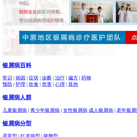
银屑病百科
常识
|
病因
|
症状
|
诊断
|
治疗
|
偏方
|
药物
预防
|
护理
|
饮食
|
危害
|
心理
|
其他
银屑病人群
儿童银屑病
|
青少年银屑病
|
女性银屑病
成人银屑病
|
老年银屑
银屑病分型
寻常型
|
红皮病型
|
脓胞型